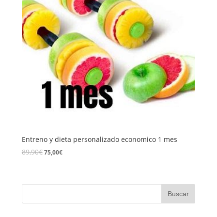
Entreno y dieta personalizado economico 1 mes
El
El
89,90
€
75,00
€
precio
precio
original
actual
era:
es:
89,90€.
75,00€.