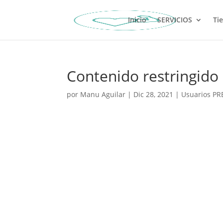
Inicio
SERVICIOS
Ti
Contenido restringido
por
Manu Aguilar
|
Dic 28, 2021
|
Usuarios P