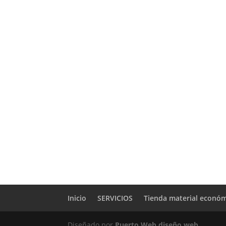
Inicio
SERVICIOS
Tienda material econó
Diseñado por
Puerto Web diseño web