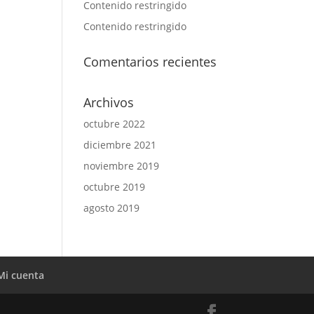
Contenido restringido
Contenido restringido
Comentarios recientes
Archivos
octubre 2022
diciembre 2021
noviembre 2019
octubre 2019
agosto 2019
Mi cuenta